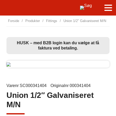
Forside
/
Produkter
/
Fittings
/
Union 1/2″ Galvaniseret M/N
HUSK – med B2B login kan du vælge at få
faktura ved betaling.
Varenr SC000341404
Originalnr 000341404
Union 1/2″ Galvaniseret
M/N