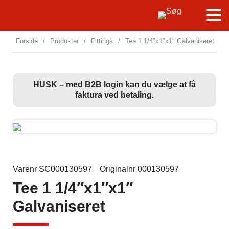
Forside
/
Produkter
/
Fittings
/
Tee 1 1/4″x1″x1″ Galvaniseret
HUSK – med B2B login kan du vælge at få
faktura ved betaling.
Varenr SC000130597
Originalnr 000130597
Tee 1 1/4″x1″x1″
Galvaniseret