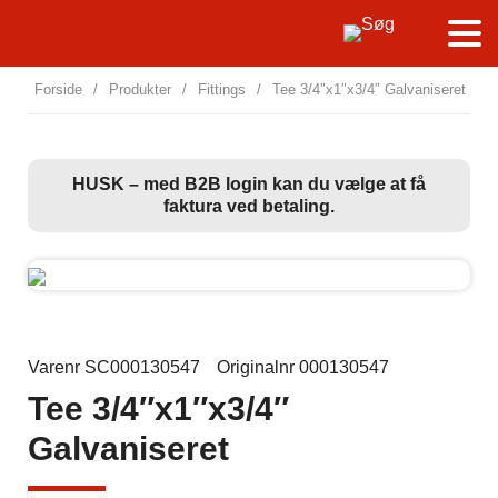
Forside
/
Produkter
/
Fittings
/
Tee 3/4″x1″x3/4″ Galvaniseret
HUSK – med B2B login kan du vælge at få
faktura ved betaling.
Varenr SC000130547
Originalnr 000130547
Tee 3/4″x1″x3/4″
Galvaniseret