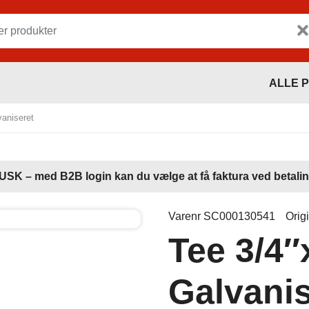
ALLE 
vaniseret
USK – med B2B login kan du vælge at få faktura ved betalin
Varenr SC000130541
Orig
Tee 3/4″
Galvanis