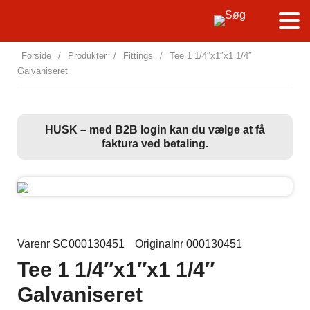
Forside
/
Produkter
/
Fittings
/
Tee 1 1/4″x1″x1 1/4″
Galvaniseret
HUSK – med B2B login kan du vælge at få
faktura ved betaling.
Varenr SC000130451
Originalnr 000130451
Tee 1 1/4″x1″x1 1/4″
Galvaniseret