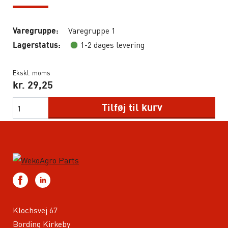
Varegruppe 1
Varegruppe:
1-2 dages levering
Lagerstatus:
Ekskl. moms
kr.
29,25
Tilføj til kurv
Klochsvej 67
Bording Kirkeby