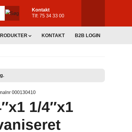
Kontakt
Tlf:
75 34 33 00
PRODUKTER
KONTAKT
B2B LOGIN
g.
inalnr 000130410
4″x1 1/4″x1
vaniseret