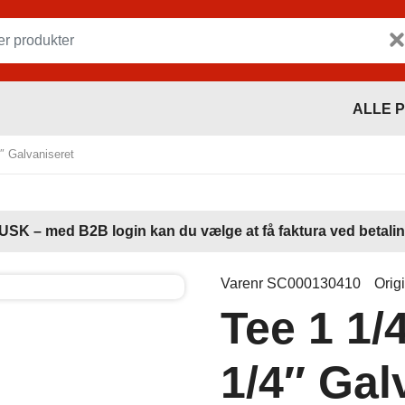
ALLE 
″ Galvaniseret
USK – med B2B login kan du vælge at få faktura ved betalin
Varenr SC000130410
Orig
Tee 1 1/
1/4″ Gal