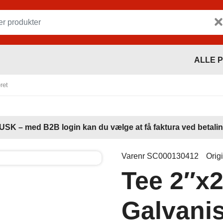
ALLE 
ret
USK – med B2B login kan du vælge at få faktura ved betalin
Varenr SC000130412
Orig
Tee 2″x
Galvanis