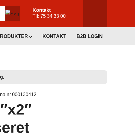
Kontakt
Tlf:
75 34 33 00
PRODUKTER
KONTAKT
B2B LOGIN
g.
inalnr 000130412
2″x2″
eret