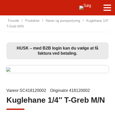
Forside
/
Produkter
/
Haner og pumpestyring
/
Kuglehane 1/4″
T-Greb M/N
HUSK – med B2B login kan du vælge at få
faktura ved betaling.
Varenr SC418120002
Originalnr 418120002
Kuglehane 1/4″ T-Greb M/N