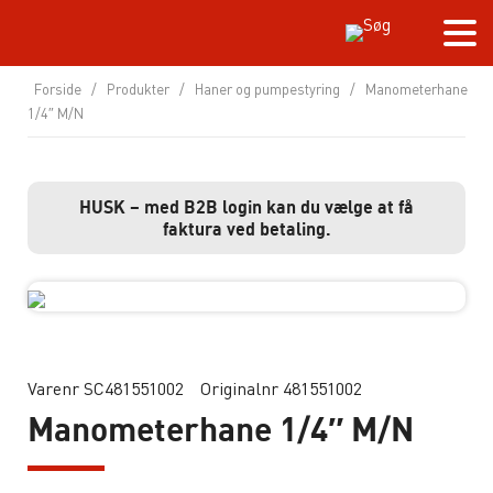
Forside
/
Produkter
/
Haner og pumpestyring
/
Manometerhane
1/4″ M/N
HUSK – med B2B login kan du vælge at få
faktura ved betaling.
Varenr SC481551002
Originalnr 481551002
Manometerhane 1/4″ M/N