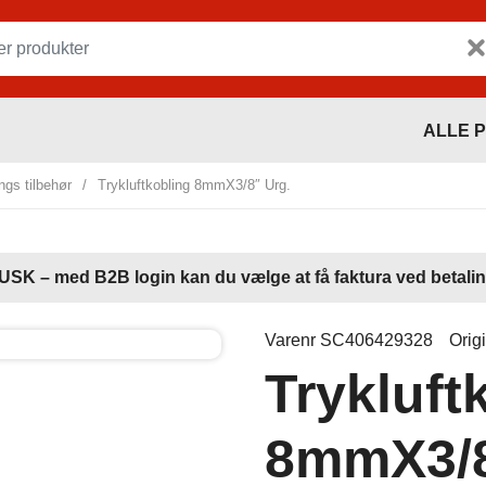
ALLE 
ngs tilbehør
/
Trykluftkobling 8mmX3/8″ Urg.
USK – med B2B login kan du vælge at få faktura ved betalin
Varenr SC406429328
Orig
Trykluft
8mmX3/8