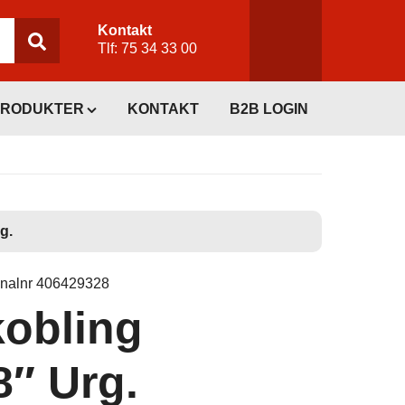
Kontakt
Tlf:
75 34 33 00
PRODUKTER
KONTAKT
B2B LOGIN
g.
inalnr 406429328
kobling
″ Urg.