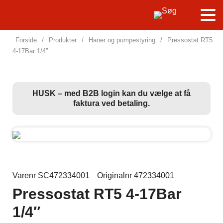
Forside
/
Produkter
/
Haner og pumpestyring
/
Pressostat RT5
4-17Bar 1/4″
HUSK – med B2B login kan du vælge at få
faktura ved betaling.
Varenr SC472334001
Originalnr 472334001
Pressostat RT5 4-17Bar
1/4″