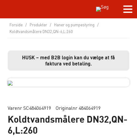
Forside
/
Produkter
/
Haner og pumpestyring
/
Koldtvandsmålere DN32,QN-6,L:260
HUSK – med B2B login kan du vælge at få
faktura ved betaling.
Varenr SC484064919
Originalnr 484064919
Koldtvandsmålere DN32,QN-
6,L:260