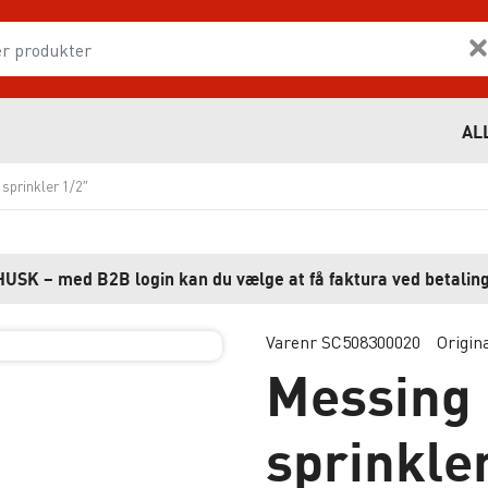
AL
 sprinkler 1/2″
HUSK – med B2B login kan du vælge at få faktura ved betaling
Varenr SC508300020
Origin
Messing 
sprinkle