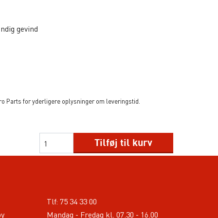
ndig gevind
 Parts for yderligere oplysninger om leveringstid.
Tilføj til kurv
Tlf:
75 34 33 00
by
Mandag - Fredag kl. 07.30 - 16.00