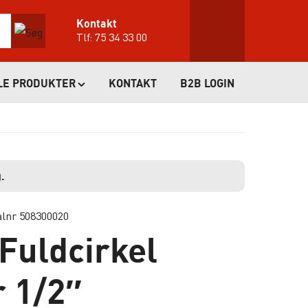
Kontakt
Tlf:
75 34 33 00
LE PRODUKTER
KONTAKT
B2B LOGIN
.
alnr 508300020
Fuldcirkel
r 1/2″