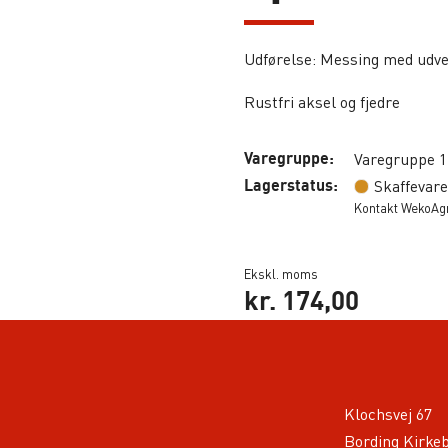
Udførelse: Messing med udve
Rustfri aksel og fjedre
Varegruppe:
Varegruppe 1
Lagerstatus:
Skaffevare
Kontakt WekoAgro
Ekskl. moms
kr.
174,00
Klochsvej 67
Bording Kirke