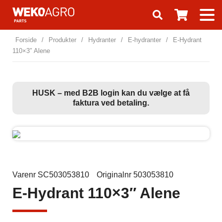
Forside
/
Produkter
/
Hydranter
/
E-hydranter
/
E-Hydrant
110×3″ Alene
HUSK – med B2B login kan du vælge at få
faktura ved betaling.
Varenr SC503053810
Originalnr 503053810
E-Hydrant 110×3″ Alene