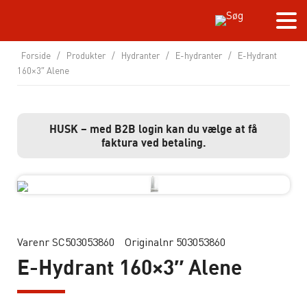
Forside
/
Produkter
/
Hydranter
/
E-hydranter
/
E-Hydrant
160×3″ Alene
HUSK – med B2B login kan du vælge at få
faktura ved betaling.
Varenr SC503053860
Originalnr 503053860
E-Hydrant 160×3″ Alene