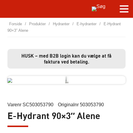
Forside
/
Produkter
/
Hydranter
/
E-hydranter
/
E-Hydrant
90×3″ Alene
HUSK – med B2B login kan du vælge at få
faktura ved betaling.
Varenr SC503053790
Originalnr 503053790
E-Hydrant 90×3″ Alene