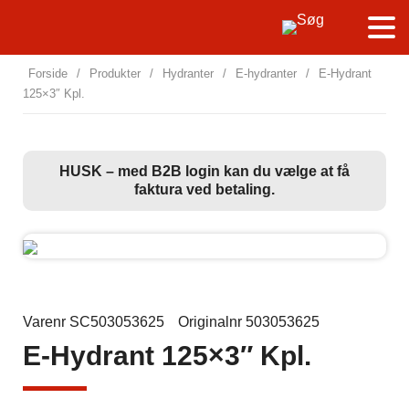
Forside
/
Produkter
/
Hydranter
/
E-hydranter
/
E-Hydrant
125×3″ Kpl.
HUSK – med B2B login kan du vælge at få
faktura ved betaling.
Varenr SC503053625
Originalnr 503053625
E-Hydrant 125×3″ Kpl.