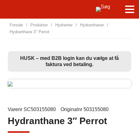
Forside
/
Produkter
/
Hydranter
/
Hydranthaner
/
Hydranthane 3″ Perrot
HUSK – med B2B login kan du vælge at få
faktura ved betaling.
Varenr SC503155080
Originalnr 503155080
Hydranthane 3″ Perrot