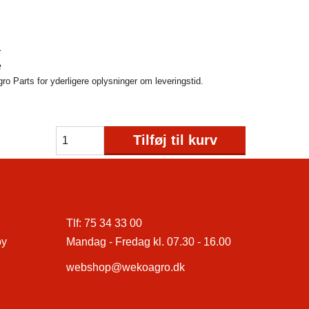
1
e
o Parts for yderligere oplysninger om leveringstid.
Tilføj til kurv
Tlf:
75 34 33 00
by
Mandag - Fredag kl. 07.30 - 16.00
webshop@wekoagro.dk