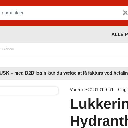
ALLE 
ranthane
USK – med B2B login kan du vælge at få faktura ved betalin
Varenr SC531011661
Orig
Lukkeri
Hydrant