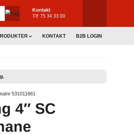
Kontakt
Tlf:
75 34 33 00
PRODUKTER
KONTAKT
B2B LOGIN
g.
inalnr 531011661
ng 4″ SC
hane