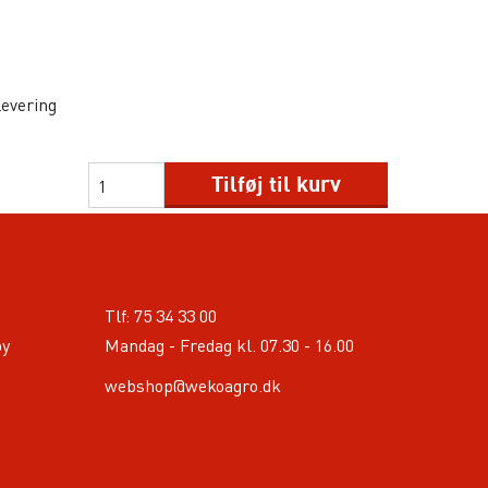
levering
Tilføj til kurv
Tlf:
75 34 33 00
by
Mandag - Fredag kl. 07.30 - 16.00
webshop@wekoagro.dk