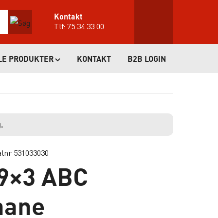
Kontakt
Tlf:
75 34 33 00
LE PRODUKTER
KONTAKT
B2B LOGIN
.
alnr 531033030
19×3 ABC
hane