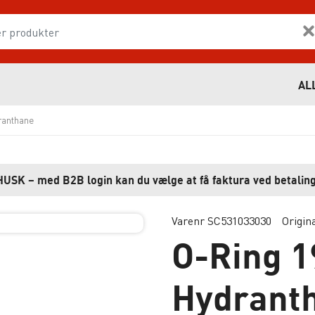
AL
ranthane
HUSK – med B2B login kan du vælge at få faktura ved betaling
Varenr SC531033030
Origin
O-Ring 
Hydrant