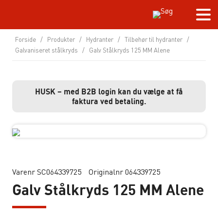
Forside
/
Produkter
/
Hydranter
/
Tilbehør til hydranter
/
Galvaniseret stålkryds
/
Galv Stålkryds 125 MM Alene
HUSK – med B2B login kan du vælge at få
faktura ved betaling.
Varenr SC064339725
Originalnr 064339725
Galv Stålkryds 125 MM Alene