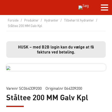
Forside
/
Produkter
/
Hydranter
/
Tilbehør til hydranter
/
Ståltee 200 MM Galv Kpl
HUSK – med B2B login kan du vælge at få
faktura ved betaling.
Varenr SC064339200
Originalnr 064339200
Ståltee 200 MM Galv Kpl