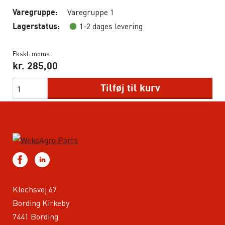
Varegruppe 1
Varegruppe:
1-2 dages levering
Lagerstatus:
Ekskl. moms
kr.
285,00
Tilføj til kurv
Klochsvej 67
Bording Kirkeby
7441 Bording