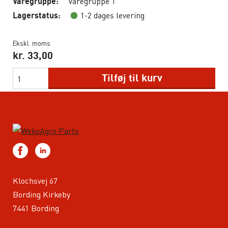
Varegruppe 1
Varegruppe:
1-2 dages levering
Lagerstatus:
Ekskl. moms
kr.
33,00
Tilføj til kurv
Klochsvej 67
Bording Kirkeby
7441 Bording