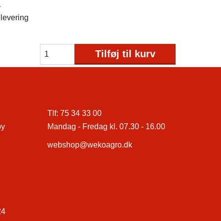
1
levering
Tilføj til kurv
Tlf:
75 34 33 00
by
Mandag - Fredag kl. 07.30 - 16.00
webshop@wekoagro.dk
24