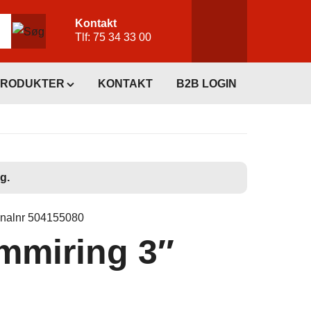
Kontakt
Tlf:
75 34 33 00
PRODUKTER
KONTAKT
B2B LOGIN
g.
inalnr 504155080
miring 3″