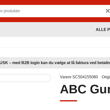
ALLE 
USK – med B2B login kan du vælge at få faktura ved betalin
Varenr SC504155080
Orig
ABC Gum