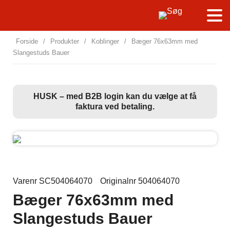
Forside
/
Produkter
/
Koblinger
/
Bæger 76x63mm med
Slangestuds Bauer
HUSK – med B2B login kan du vælge at få
faktura ved betaling.
Varenr SC504064070
Originalnr 504064070
Bæger 76x63mm med
Slangestuds Bauer