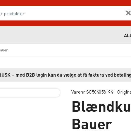
AL
auer
HUSK – med B2B login kan du vælge at få faktura ved betaling
Varenr SC504058194
Origin
Blændku
Bauer