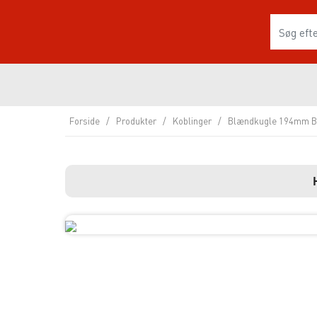
Forside
/
Produkter
/
Koblinger
/
Blændkugle 194mm B