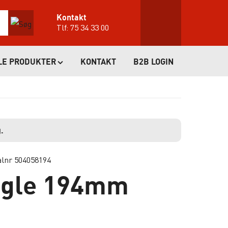
Kontakt
Tlf:
75 34 33 00
LE PRODUKTER
KONTAKT
B2B LOGIN
.
alnr 504058194
gle 194mm