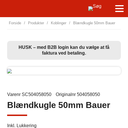
Forside
/
Produkter
/
Koblinger
/
Blændkugle 50mm Bauer
HUSK – med B2B login kan du vælge at få
faktura ved betaling.
Varenr SC504058050
Originalnr 504058050
Blændkugle 50mm Bauer
Inkl. Lukkering