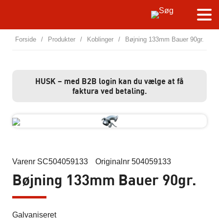
Forside
/
Produkter
/
Koblinger
/
Bøjning 133mm Bauer 90gr.
HUSK – med B2B login kan du vælge at få
faktura ved betaling.
Varenr SC504059133
Originalnr 504059133
Bøjning 133mm Bauer 90gr.
Galvaniseret