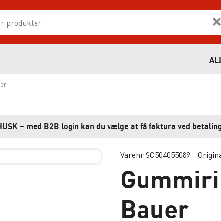
AL
er
HUSK – med B2B login kan du vælge at få faktura ved betaling
Varenr SC504055089
Origin
Gummir
Bauer