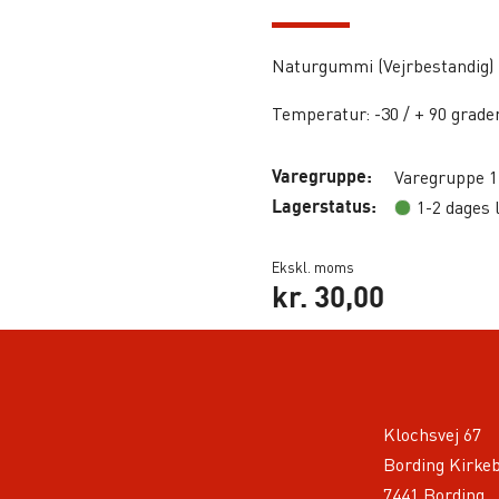
Naturgummi (Vejrbestandig)
Temperatur: -30 / + 90 grade
Varegruppe:
Varegruppe 1
Lagerstatus:
1-2 dages 
Ekskl. moms
kr.
30,00
Klochsvej 67
Bording Kirke
7441 Bording