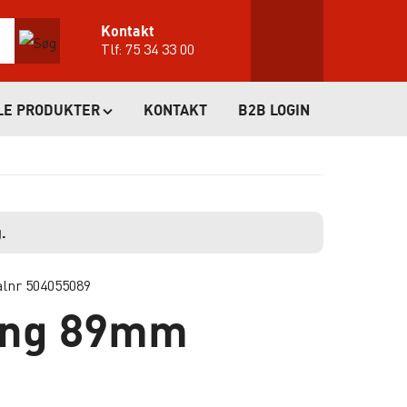
Kontakt
Tlf:
75 34 33 00
LE PRODUKTER
KONTAKT
B2B LOGIN
.
alnr 504055089
ing 89mm