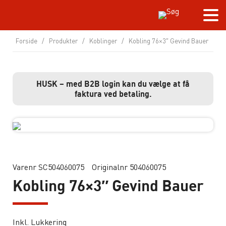
Forside
/
Produkter
/
Koblinger
/
Kobling 76×3″ Gevind Bauer
HUSK – med B2B login kan du vælge at få
faktura ved betaling.
Varenr SC504060075
Originalnr 504060075
Kobling 76×3″ Gevind Bauer
Inkl. Lukkering