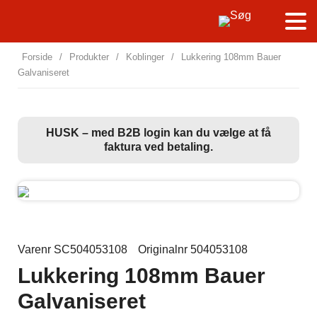
Forside
/
Produkter
/
Koblinger
/
Lukkering 108mm Bauer
Galvaniseret
HUSK – med B2B login kan du vælge at få
faktura ved betaling.
Varenr SC504053108
Originalnr 504053108
Lukkering 108mm Bauer
Galvaniseret