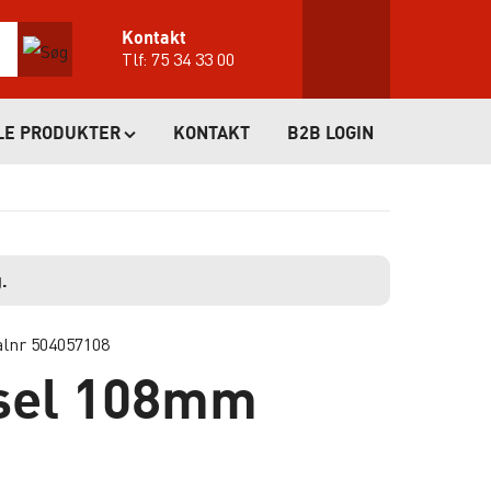
Kontakt
Tlf:
75 34 33 00
LE PRODUKTER
KONTAKT
B2B LOGIN
.
alnr 504057108
sel 108mm