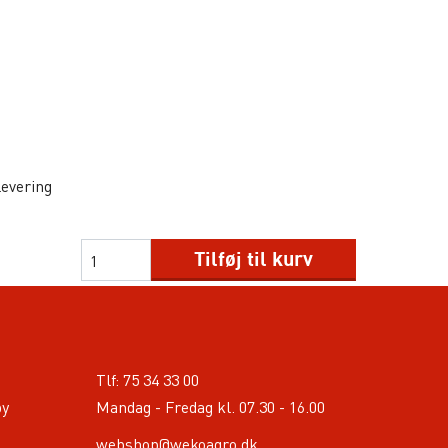
levering
Tilføj til kurv
Tlf:
75 34 33 00
by
Mandag - Fredag kl. 07.30 - 16.00
webshop@wekoagro.dk