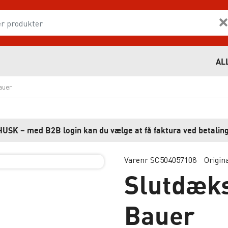
AL
auer
HUSK – med B2B login kan du vælge at få faktura ved betaling
Varenr SC504057108
Origin
Slutdæk
Bauer