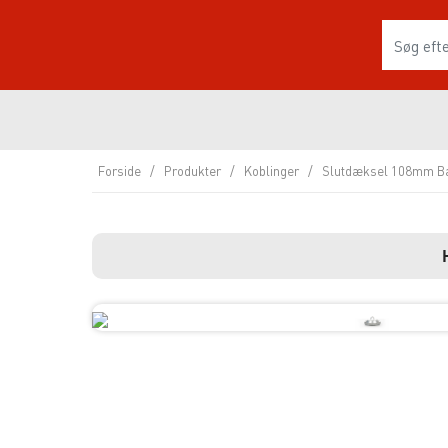
Forside
/
Produkter
/
Koblinger
/
Slutdæksel 108mm B