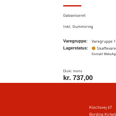
Galvaniseret
Inkl. Gummiring
Varegruppe 1
Varegruppe:
Skaffevare
Lagerstatus:
Kontakt WekoAgro
Ekskl. moms
kr.
737,00
Klochsvej 67
Bording Kirke