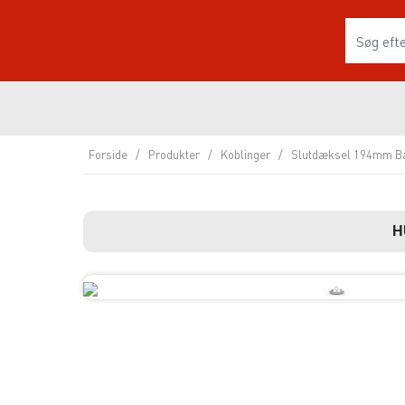
Forside
/
Produkter
/
Koblinger
/
Slutdæksel 194mm B
H