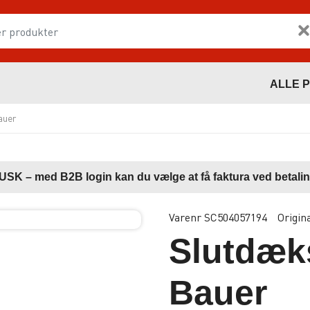
ALLE 
auer
USK – med B2B login kan du vælge at få faktura ved betalin
Varenr SC504057194
Origin
Slutdæk
Bauer