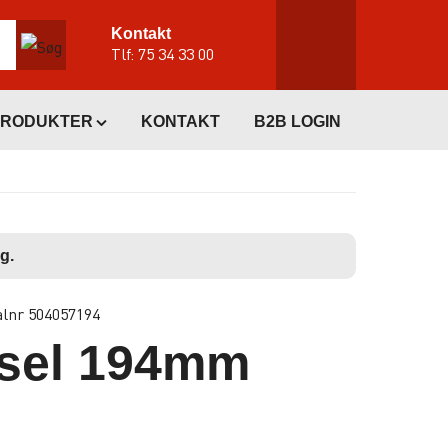
Kontakt
Tlf:
75 34 33 00
PRODUKTER
KONTAKT
B2B LOGIN
g.
alnr 504057194
sel 194mm