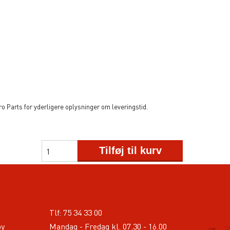
 Parts for yderligere oplysninger om leveringstid.
Tilføj til kurv
Tlf:
75 34 33 00
by
Mandag - Fredag kl. 07.30 - 16.00