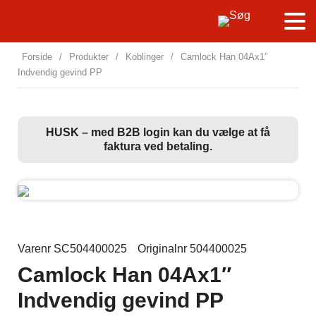
Forside
/
Produkter
/
Koblinger
/
Camlock Han 04Ax1″
Indvendig gevind PP
HUSK – med B2B login kan du vælge at få
faktura ved betaling.
Varenr SC504400025
Originalnr 504400025
Camlock Han 04Ax1″
Indvendig gevind PP