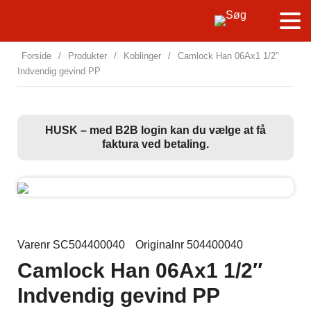
Forside
/
Produkter
/
Koblinger
/
Camlock Han 06Ax1 1/2″
Indvendig gevind PP
HUSK – med B2B login kan du vælge at få
faktura ved betaling.
Varenr SC504400040
Originalnr 504400040
Camlock Han 06Ax1 1/2″
Indvendig gevind PP