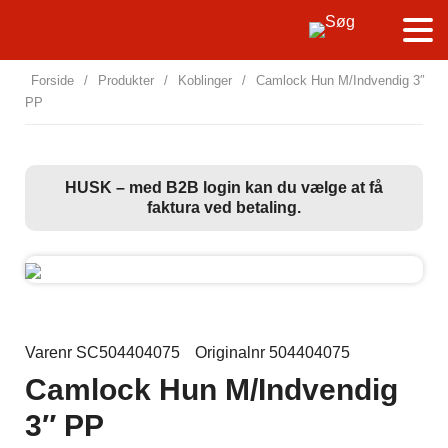
Forside
/
Produkter
/
Koblinger
/
Camlock Hun M/Indvendig 3″
PP
HUSK – med B2B login kan du vælge at få
faktura ved betaling.
Varenr SC504404075
Originalnr 504404075
Camlock Hun M/Indvendig
3″ PP