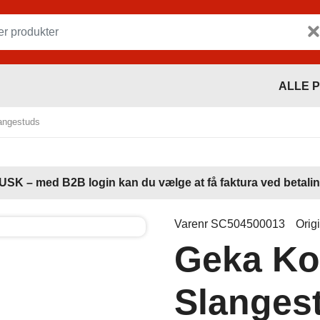
ALLE 
angestuds
USK – med B2B login kan du vælge at få faktura ved betalin
Varenr SC504500013
Orig
Geka Kob
Slanges