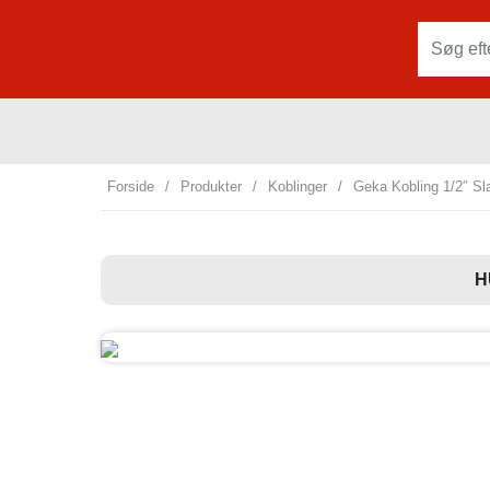
Forside
/
Produkter
/
Koblinger
/
Geka Kobling 1/2″ Sl
H