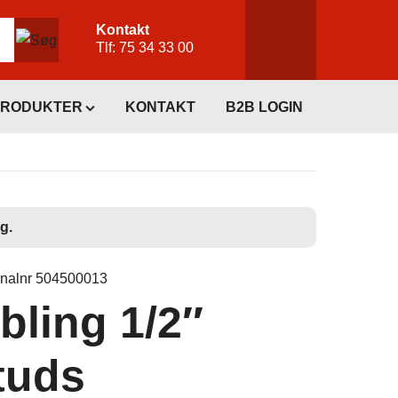
Kontakt
Tlf:
75 34 33 00
PRODUKTER
KONTAKT
B2B LOGIN
g.
inalnr 504500013
ling 1/2″
tuds