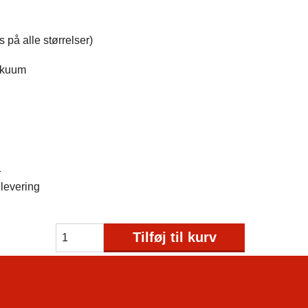
 på alle størrelser)
akuum
1
levering
Tilføj til kurv