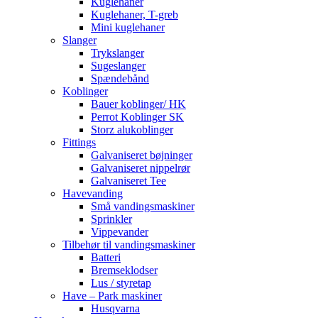
Kuglehaner
Kuglehaner, T-greb
Mini kuglehaner
Slanger
Trykslanger
Sugeslanger
Spændebånd
Koblinger
Bauer koblinger/ HK
Perrot Koblinger SK
Storz alukoblinger
Fittings
Galvaniseret bøjninger
Galvaniseret nippelrør
Galvaniseret Tee
Havevanding
Små vandingsmaskiner
Sprinkler
Vippevander
Tilbehør til vandingsmaskiner
Batteri
Bremseklodser
Lus / styretap
Have – Park maskiner
Husqvarna