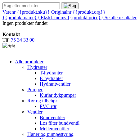
Varenr {{produkt.sku}}
Originalnr {{produkt.org}}
{{produkt.name}}
Ekskl. moms
{{produkt.price}}
Se alle resultater
Ingen produkter fundet
Kontakt
Tlf:
75 34 33 00
Alle produkter
Hydranter
T-hydranter
E-hydranter
Hydrantventiler
Pumper
Kurlar dykpumper
Rør og tilbehør
PVC rør
Ventiler
Bundventiler
Løs filter bundventil
Mellemventiler
Haner og pumpestyring