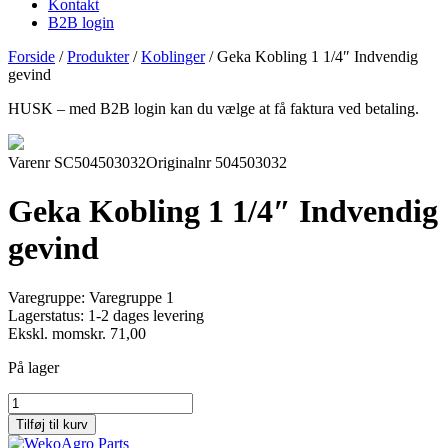
Kontakt
B2B login
Forside
/
Produkter
/
Koblinger
/
Geka Kobling 1 1/4″ Indvendig
gevind
HUSK – med B2B login kan du vælge at få faktura ved betaling.
Varenr SC504503032
Originalnr 504503032
Geka Kobling 1 1/4″ Indvendig
gevind
Varegruppe:
Varegruppe 1
Lagerstatus:
1-2 dages levering
Ekskl. moms
kr.
71,00
På lager
Geka
Kobling
Tilføj til kurv
1