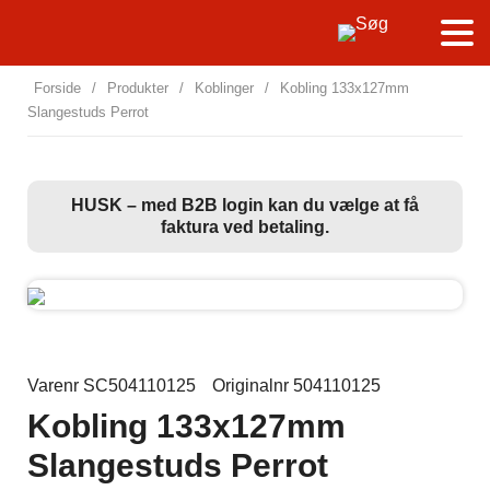
Forside
/
Produkter
/
Koblinger
/
Kobling 133x127mm
Slangestuds Perrot
HUSK – med B2B login kan du vælge at få
faktura ved betaling.
Varenr SC504110125
Originalnr 504110125
Kobling 133x127mm
Slangestuds Perrot