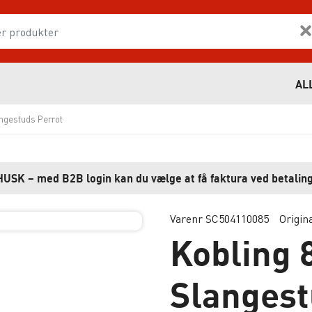
AL
ngestuds Perrot
HUSK – med B2B login kan du vælge at få faktura ved betaling
Varenr SC504110085
Origin
Kobling
Slangest