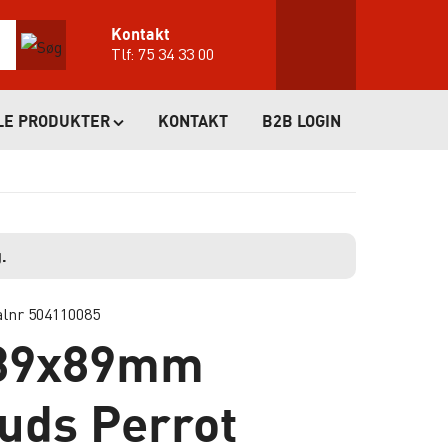
Kontakt
Tlf:
75 34 33 00
LE PRODUKTER
KONTAKT
B2B LOGIN
.
alnr 504110085
 89x89mm
uds Perrot