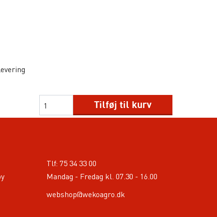
levering
Tilføj til kurv
Tlf:
75 34 33 00
by
Mandag - Fredag kl. 07.30 - 16.00
webshop@wekoagro.dk