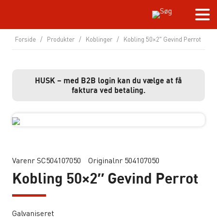
Forside
/
Produkter
/
Koblinger
/
Kobling 50×2″ Gevind Perrot
HUSK – med B2B login kan du vælge at få
faktura ved betaling.
Varenr SC504107050
Originalnr 504107050
Kobling 50×2″ Gevind Perrot
Galvaniseret