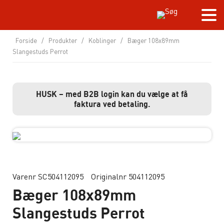
Forside
/
Produkter
/
Koblinger
/
Bæger 108x89mm
Slangestuds Perrot
HUSK – med B2B login kan du vælge at få
faktura ved betaling.
Varenr SC504112095
Originalnr 504112095
Bæger 108x89mm
Slangestuds Perrot