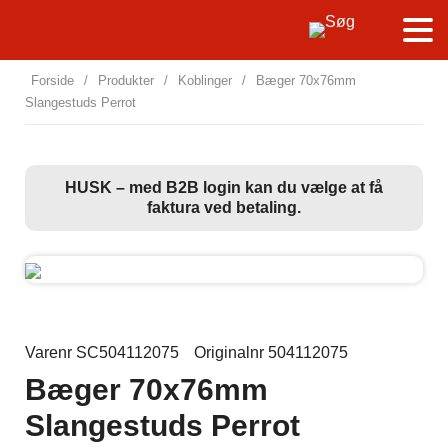
Forside
/
Produkter
/
Koblinger
/
Bæger 70x76mm
Slangestuds Perrot
HUSK – med B2B login kan du vælge at få
faktura ved betaling.
Varenr SC504112075
Originalnr 504112075
Bæger 70x76mm
Slangestuds Perrot