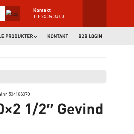
Kontakt
Tlf:
75 34 33 00
LE PRODUKTER
KONTAKT
B2B LOGIN
.
alnr 504108070
×2 1/2″ Gevind