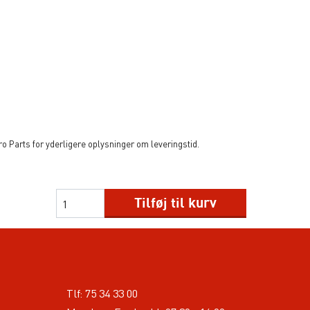
 Parts for yderligere oplysninger om leveringstid.
Tilføj til kurv
Tlf:
75 34 33 00