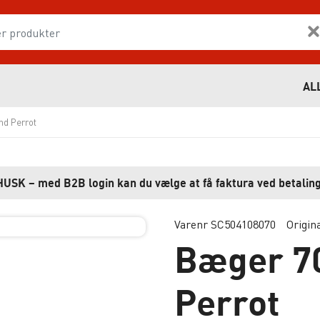
AL
nd Perrot
HUSK – med B2B login kan du vælge at få faktura ved betaling
Varenr SC504108070
Origin
Bæger 70
Perrot