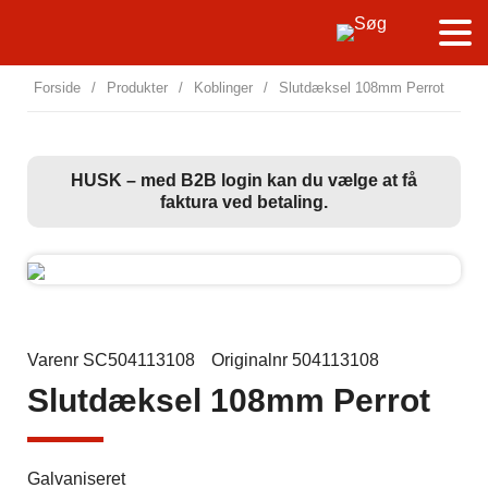
Forside
/
Produkter
/
Koblinger
/
Slutdæksel 108mm Perrot
HUSK – med B2B login kan du vælge at få
faktura ved betaling.
Varenr SC504113108
Originalnr 504113108
Slutdæksel 108mm Perrot
Galvaniseret