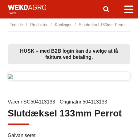
Forside
/
Produkter
/
Koblinger
/
Slutdæksel 133mm Perrot
HUSK – med B2B login kan du vælge at få
faktura ved betaling.
Varenr SC504113133
Originalnr 504113133
Slutdæksel 133mm Perrot
Galvaniseret