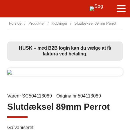
Forside
/
Produkter
/
Koblinger
/
Slutdæksel 89mm Perrot
HUSK – med B2B login kan du vælge at få
faktura ved betaling.
Varenr SC504113089
Originalnr 504113089
Slutdæksel 89mm Perrot
Galvaniseret