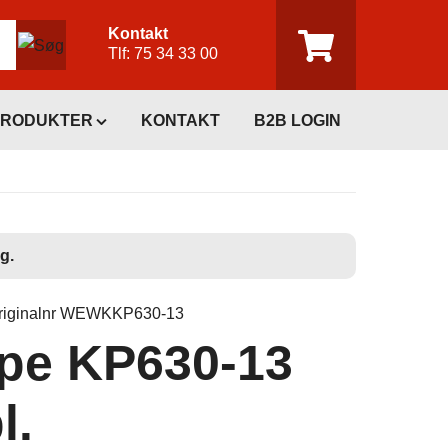
Kontakt
Tlf:
75 34 33 00
PRODUKTER
KONTAKT
B2B LOGIN
g.
riginalnr WEWKKP630-13
pe KP630-13
l.