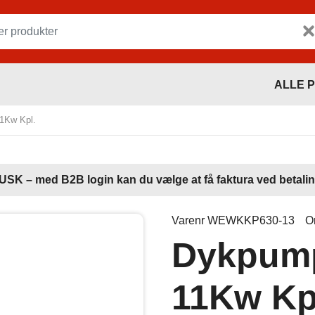
ALLE 
1Kw Kpl.
USK – med B2B login kan du vælge at få faktura ved betalin
Varenr WEWKKP630-13
O
Dykpum
11Kw Kp